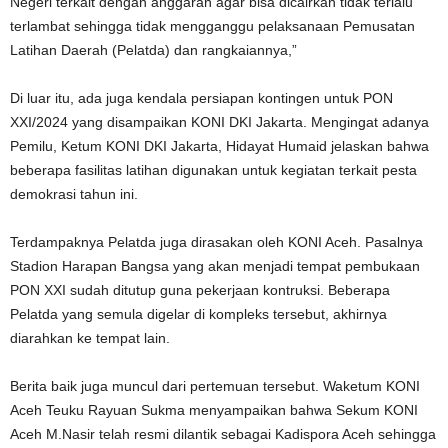
Negeri terkait dengan anggaran agar bisa dicairkan tidak terlalu
terlambat sehingga tidak mengganggu pelaksanaan Pemusatan
Latihan Daerah (Pelatda) dan rangkaiannya,”
Di luar itu, ada juga kendala persiapan kontingen untuk PON
XXI/2024 yang disampaikan KONI DKI Jakarta. Mengingat adanya
Pemilu, Ketum KONI DKI Jakarta, Hidayat Humaid jelaskan bahwa
beberapa fasilitas latihan digunakan untuk kegiatan terkait pesta
demokrasi tahun ini.
Terdampaknya Pelatda juga dirasakan oleh KONI Aceh. Pasalnya
Stadion Harapan Bangsa yang akan menjadi tempat pembukaan
PON XXI sudah ditutup guna pekerjaan kontruksi. Beberapa
Pelatda yang semula digelar di kompleks tersebut, akhirnya
diarahkan ke tempat lain.
Berita baik juga muncul dari pertemuan tersebut. Waketum KONI
Aceh Teuku Rayuan Sukma menyampaikan bahwa Sekum KONI
Aceh M.Nasir telah resmi dilantik sebagai Kadispora Aceh sehingga