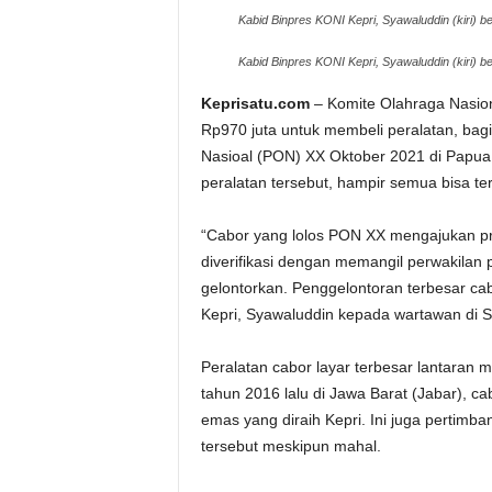
Kabid Binpres KONI Kepri, Syawaluddin (kiri) b
Kabid Binpres KONI Kepri, Syawaluddin (kiri) b
Keprisatu.com
– Komite Olahraga Nasion
Rp970 juta untuk membeli peralatan, bag
Nasioal (PON) XX Oktober 2021 di Papua
peralatan tersebut, hampir semua bisa te
“Cabor yang lolos PON XX mengajukan pro
diverifikasi dengan memangil perwakilan pe
gelontorkan. Penggelontoran terbesar cab
Kepri, Syawaluddin kepada wartawan di Se
Peralatan cabor layar terbesar lantaran 
tahun 2016 lalu di Jawa Barat (Jabar), c
emas yang diraih Kepri. Ini juga pertimb
tersebut meskipun mahal.