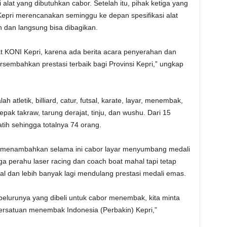
 alat yang dibutuhkan cabor. Setelah itu, pihak ketiga yang
Kepri merencanakan seminggu ke depan spesifikasi alat
n dan langsung bisa dibagikan.
iat KONI Kepri, karena ada berita acara penyerahan dan
ersembahkan prestasi terbaik bagi Provinsi Kepri,” ungkap
 atletik, billiard, catur, futsal, karate, layar, menembak,
epak takraw, tarung derajat, tinju, dan wushu. Dari 15
latih sehingga totalnya 74 orang.
n menambahkan selama ini cabor layar menyumbang medali
ga perahu laser racing dan coach boat mahal tapi tetap
imal dan lebih banyak lagi mendulang prestasi medali emas.
pelurunya yang dibeli untuk cabor menembak, kita minta
 persatuan menembak Indonesia (Perbakin) Kepri,”