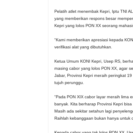
Pelatih atlet menembak Kepri, Iptu TNI 
yang memberikan respons besar memperha
Kepri yang lolos PON XX seorang mahasis
“Kami memberikan apresiasi kepada KONI 
verifikasi alat yang dibutuhkan.
Ketua Umum KONI Kepri, Usep RS, berhara
masing cabor yang lolos PON XX, agar se
Jabar, Provinsi Kepri meraih peringkat 1
tujuh perunggu.
“Pada PON XIX cabor layar meraih lima 
banyak. Kita berharap Provinsi Kepri bis
Masih ada sekitar setahun lagi penyeleng
Raihlah kebanggaan bukan hanya untuk dir
Kepada cabor yang tak lolos PON XX, Usep