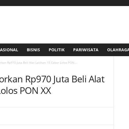
ASIONAL
BISNIS
POLITIK
PARIWISATA
OLAHRAG
rkan Rp970 Juta Beli Alat Latihan 15 Cabor Lolos PON...
rkan Rp970 Juta Beli Alat
Lolos PON XX