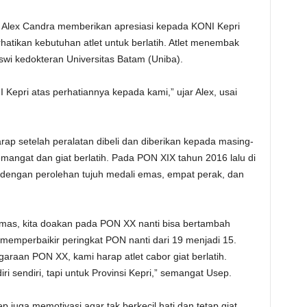
AL Alex Candra memberikan apresiasi kepada KONI Kepri
tikan kebutuhan atlet untuk berlatih. Atlet menembak
wi kedokteran Universitas Batam (Uniba).
Kepri atas perhatiannya kepada kami,” ujar Alex, usai
p setelah peralatan dibeli dan diberikan kepada masing-
mangat dan giat berlatih. Pada PON XIX tahun 2016 lalu di
9 dengan perolehan tujuh medali emas, empat perak, dan
emas, kita doakan pada PON XX nanti bisa bertambah
a memperbaikir peringkat PON nanti dari 19 menjadi 15.
garaan PON XX, kami harap atlet cabor giat berlatih.
i sendiri, tapi untuk Provinsi Kepri,” semangat Usep.
 juga memotivasi agar tak berkecil hati dan tetap giat