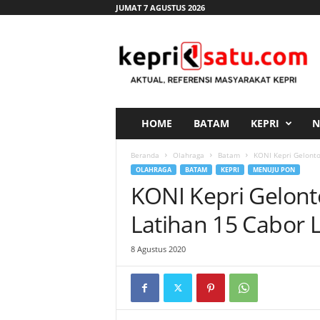
JUMAT 7 AGUSTUS 2026
K
e
p
r
i
s
a
HOME
BATAM
KEPRI
N
t
u
Beranda
Olahraga
Batam
KONI Kepri Gelonto
.
OLAHRAGA
BATAM
KEPRI
MENUJU PON
c
KONI Kepri Gelonto
o
m
Latihan 15 Cabor 
8 Agustus 2020