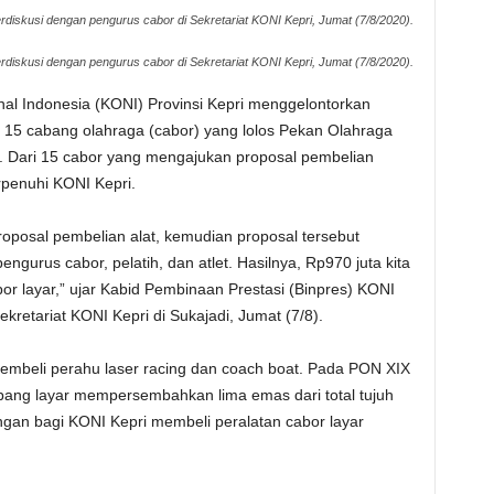
erdiskusi dengan pengurus cabor di Sekretariat KONI Kepri, Jumat (7/8/2020).
erdiskusi dengan pengurus cabor di Sekretariat KONI Kepri, Jumat (7/8/2020).
al Indonesia (KONI) Provinsi Kepri menggelontorkan
i 15 cabang olahraga (cabor) yang lolos Pekan Olahraga
. Dari 15 cabor yang mengajukan proposal pembelian
rpenuhi KONI Kepri.
posal pembelian alat, kemudian proposal tersebut
ngurus cabor, pelatih, dan atlet. Hasilnya, Rp970 juta kita
or layar,” ujar Kabid Pembinaan Prestasi (Binpres) KONI
kretariat KONI Kepri di Sukajadi, Jumat (7/8).
membeli perahu laser racing dan coach boat. Pada PON XIX
abang layar mempersembahkan lima emas dari total tujuh
angan bagi KONI Kepri membeli peralatan cabor layar