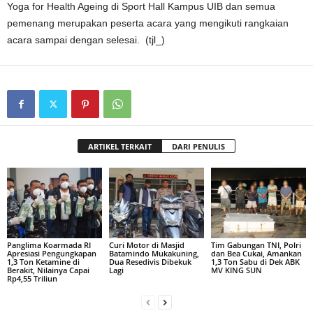
Yoga for Health Ageing di Sport Hall Kampus UIB dan semua
pemenang merupakan peserta acara yang mengikuti rangkaian
acara sampai dengan selesai. (tjl_)
ARTIKEL TERKAIT
DARI PENULIS
Panglima Koarmada RI
Curi Motor di Masjid
Tim Gabungan TNI, Polri
Apresiasi Pengungkapan
Batamindo Mukakuning,
dan Bea Cukai, Amankan
1,3 Ton Ketamine di
Dua Resedivis Dibekuk
1,3 Ton Sabu di Dek ABK
Berakit, Nilainya Capai
Lagi
MV KING SUN
Rp4,55 Triliun