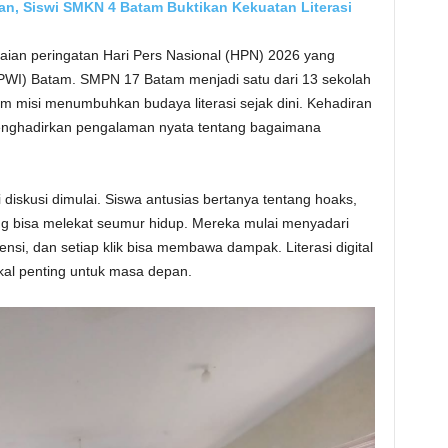
n, Siswi SMKN 4 Batam Buktikan Kekuatan Literasi
kaian peringatan Hari Pers Nasional (HPN) 2026 yang
PWI) Batam. SMPN 17 Batam menjadi satu dari 13 sekolah
m misi menumbuhkan budaya literasi sejak dini. Kehadiran
enghadirkan pengalaman nyata tentang bagaimana
 diskusi dimulai. Siswa antusias bertanya tentang hoaks,
yang bisa melekat seumur hidup. Mereka mulai menyadari
si, dan setiap klik bisa membawa dampak. Literasi digital
ekal penting untuk masa depan.