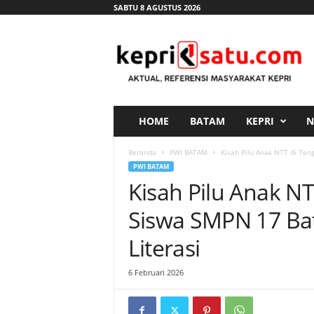
SABTU 8 AGUSTUS 2026
K
e
p
r
i
s
a
HOME
BATAM
KEPRI
N
t
u
Beranda
PWI BATAM
Kisah Pilu Anak NTT di Ten
.
PWI BATAM
c
Kisah Pilu Anak N
o
m
Siswa SMPN 17 Bat
Literasi
6 Februari 2026