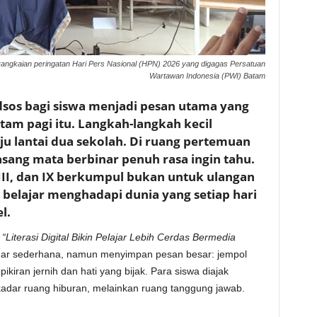
 rangkaian peringatan Hari Pers Nasional (HPN) 2026 yang digagas Persatuan
Wartawan Indonesia (PWI) Batam
sos bagi siswa menjadi pesan utama yang
am pagi itu. Langkah-langkah kecil
u lantai dua sekolah. Di ruang pertemuan
asang mata berbinar penuh rasa ingin tahu.
VIII, dan IX berkumpul bukan untuk ulangan
belajar menghadapi dunia yang setiap hari
l.
a
“Literasi Digital Bikin Pelajar Lebih Cerdas Bermedia
ngar sederhana, namun menyimpan pesan besar: jempol
pikiran jernih dan hati yang bijak. Para siswa diajak
adar ruang hiburan, melainkan ruang tanggung jawab.