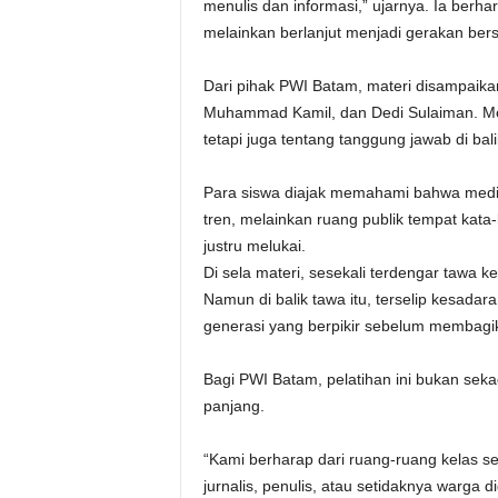
menulis dan informasi,” ujarnya. Ia berha
melainkan berlanjut menjadi gerakan ber
Dari pihak PWI Batam, materi disampaika
Muhammad Kamil, dan Dedi Sulaiman. Mere
tetapi juga tentang tanggung jawab di bal
Para siswa diajak memahami bahwa media 
tren, melainkan ruang publik tempat k
justru melukai.
Di sela materi, sesekali terdengar tawa 
Namun di balik tawa itu, terselip kesadar
generasi yang berpikir sebelum membagi
Bagi PWI Batam, pelatihan ini bukan seka
panjang.
“Kami berharap dari ruang-ruang kelas sepe
jurnalis, penulis, atau setidaknya warga d