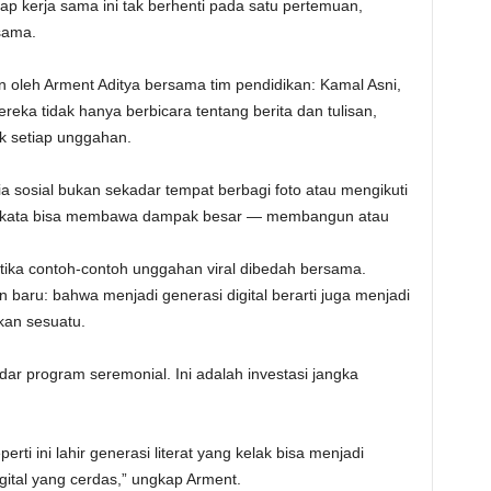
rap kerja sama ini tak berhenti pada satu pertemuan,
sama.
n oleh Arment Aditya bersama tim pendidikan: Kamal Asni,
ka tidak hanya berbicara tentang berita dan tulisan,
ik setiap unggahan.
sosial bukan sekadar tempat berbagi foto atau mengikuti
ata-kata bisa membawa dampak besar — membangun atau
ketika contoh-contoh unggahan viral dibedah bersama.
an baru: bahwa menjadi generasi digital berarti juga menjadi
kan sesuatu.
dar program seremonial. Ini adalah investasi jangka
rti ini lahir generasi literat yang kelak bisa menjadi
igital yang cerdas,” ungkap Arment.