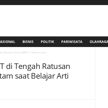
ASIONAL
BISNIS
POLITIK
PARIWISATA
OLAHRAG
gah Ratusan Siswa SMPN 17 Batam saat...
TT di Tengah Ratusan
am saat Belajar Arti