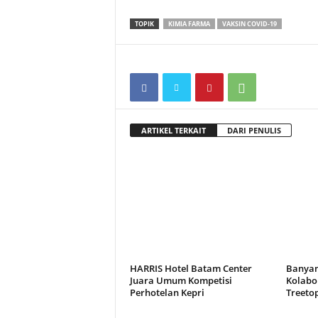
TOPIK
KIMIA FARMA
VAKSIN COVID-19
ARTIKEL TERKAIT
DARI PENULIS
HARRIS Hotel Batam Center
Banyan
Juara Umum Kompetisi
Kolabor
Perhotelan Kepri
Treeto