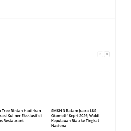
 Tree Bintan Hadirkan
SMKN 3 Batam Juara LKS
asi Kuliner Eksklusif di
Otomotif Kepri 2026, Wakili
ps Restaurant
Kepulauan Riau ke Tingkat
Nasional