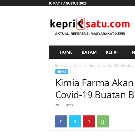
JUMAT 7 AGUSTUS 2026
K
e
p
r
i
s
a
HOME
BATAM
KEPRI
N
t
u
Beranda
Bisnis
Kimia Farma Akan Distribusikan
.
BISNIS
c
Kimia Farma Akan 
o
m
Covid-19 Buatan B
29 Juli 2020