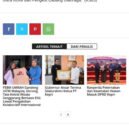
mitra KONI dan Pengkot Cabang Olahraga. (KS03)
ARTIKEL TERKAIT
DARI PENULIS
FEBM UMRAH Gandeng
Gubernur Ansar Terima
Ranperda Peternakan
UiTM Malaysia, Dorong
Silaturahmi Ketua PT
dan Kesehatan Hewan
Tata Kelola Wisata
Kepri
Masuk DPRD Kepri
Senggarang Berbasis ESG
Lewat Pengabdian
Kolaboratif Internasional