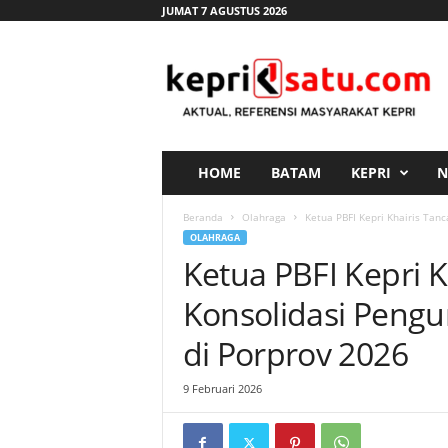
JUMAT 7 AGUSTUS 2026
K
e
p
r
i
s
a
HOME
BATAM
KEPRI
N
t
u
Beranda
Olahraga
Ketua PBFI Kepri Khairis Tanc
.
OLAHRAGA
c
Ketua PBFI Kepri 
o
m
Konsolidasi Pengu
di Porprov 2026
9 Februari 2026