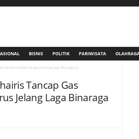
ASIONAL
BISNIS
POLITIK
PARIWISATA
OLAHRAG
ap Gas Konsolidasi Pengurus Jelang Laga Binaraga di...
Khairis Tancap Gas
rus Jelang Laga Binaraga