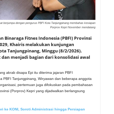
i) saat berjumpa dengan pengurus PBFI Kota Tanjungpinang membahas kesiapan
Porprov Kepri November mendatang
n Binaraga Fitnes Indonesia (PBFI) Provinsi
029, Khairis melakukan kunjungan
ota Tanjungpinang, Minggu (8/2/2026).
dan menjadi bagian dari konsolidasi awal
ng akrab disapa Epi itu diterima jajaran PBFI
ua PBFI Tanjungpinang, Wiryawan dan beberapa anggota
organisasi, pertemuan juga difokuskan pada pembahasan
insi (Porprov) Kepri yang dijadwalkan berlangsung
i ke KONI, Soroti Administrasi hingga Persiapan