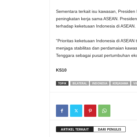
Sementara terkait isu kawasan, Preside
peningkatan kerja sama ASEAN. Preside
terhadap keketuaan Indonesia di ASEAN.
“Prioritas keketuaan Indonesia di ASEA
menjaga stabilitas dan perdamaian kawa
Tenggara sebagai pusat pertumbuhan eko
KS10
TOPIK
BILATERAL
INDONESIA
KERJASAMA
VI
ARTIKEL TERKAIT
DARI PENULIS