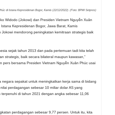
úc di Istana Kepresidenan Bogor, Kamis (22/12/2022). (Foto: BPMI Setpres)
oko Widodo (Jokowi) dan Presiden Vietnam Nguyễn Xuân
 Istana Kepresidenan Bogor, Jawa Barat, Kamis
 Jokowi mendorong peningkatan kemitraan strategis baik
esia sejak tahun 2013 dan pada pertemuan tadi kita telah
 strategis, baik secara bilateral maupun kawasan,”
an pers bersama Presiden Vietnam Nguyễn Xuân Phúc usai
ua negara sepakat untuk meningkatkan kerja sama di bidang
ilai perdagangan sebesar 10 miliar dolar AS yang
ah terpenuhi di tahun 2021 dengan angka sebesar 11,06
ngkatan perdagangan sebesar 9,77 persen. Untuk itu, kita