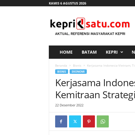
KAMIS 6 AGUSTUS 2026
K
e
p
r
i
s
a
HOME
BATAM
KEPRI
N
t
u
Beranda
Bisnis
Kerjasama Indonesia-Vietnam, Ti
.
BISNIS
EKONOMI
c
Kerjasama Indones
o
m
Kemitraan Strateg
22 Desember 2022