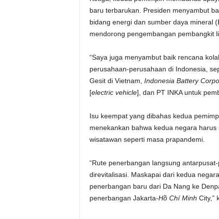
baru terbarukan. Presiden menyambut b
bidang energi dan sumber daya mineral (
mendorong pengembangan pembangkit list
“Saya juga menyambut baik rencana kol
perusahaan-perusahaan di Indonesia, se
Gesit di Vietnam,
Indonesia Battery Corpo
[
electric vehicle
], dan PT INKA untuk pembe
Isu keempat yang dibahas kedua pemimpin
menekankan bahwa kedua negara harus se
wisatawan seperti masa prapandemi.
“Rute penerbangan langsung antarpusat-p
direvitalisasi. Maskapai dari kedua negar
penerbangan baru dari Da Nang ke Den
penerbangan Jakarta-
Hồ Chí Minh
City,”