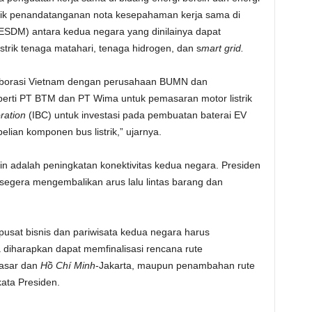
aik penandatanganan nota kesepahaman kerja sama di
ESDM) antara kedua negara yang dinilainya dapat
rik tenaga matahari, tenaga hidrogen, dan s
mart grid.
aborasi Vietnam dengan perusahaan BUMN dan
perti PT BTM dan PT Wima untuk pemasaran motor listrik
ration
(IBC) untuk investasi pada pembuatan baterai EV
lian komponen bus listrik,” ujarnya.
 adalah peningkatan konektivitas kedua negara. Presiden
gera mengembalikan arus lalu lintas barang dan
usat bisnis dan pariwisata kedua negara harus
a diharapkan dapat memfinalisasi rencana rute
pasar dan
Hồ Chí Minh
-Jakarta, maupun penambahan rute
 kata Presiden.