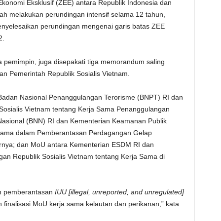
konomi Eksklusif (ZEE) antara Republik Indonesia dan
ah melakukan perundingan intensif selama 12 tahun,
enyelesaikan perundingan mengenai garis batas ZEE
2.
 pemimpin, juga disepakati tiga memorandum saling
an Pemerintah Republik Sosialis Vietnam.
 Badan Nasional Penanggulangan Terorisme (BNPT) RI dan
sialis Vietnam tentang Kerja Sama Penanggulangan
Nasional (BNN) RI dan Kementerian Keamanan Publik
ja Sama dalam Pemberantasan Perdagangan Gelap
sornya; dan MoU antara Kementerian ESDM RI dan
an Republik Sosialis Vietnam tentang Kerja Sama di
an pemberantasan
IUU [illegal, unreported, and unregulated]
 finalisasi MoU kerja sama kelautan dan perikanan,” kata