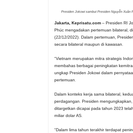
Presiden Jokowi sambut Presiden Nguyễn Xuân Ph
Jakarta, Keprisatu.com
– Presiden RI J
Phúc mengadakan pertemuan bilateral, di
(22/12/2022). Dalam pertemuan, Presiden
secara bilateral maupun di kawasan.
“Vietnam merupakan mitra strategis Indon
membahas berbagai peningkatan kemitraan
ungkap Presiden Jokowi dalam pernyata
pertemuan.
Dalam konteks kerja sama bilateral, ked
perdagangan. Presiden mengungkapkan, n
ditargetkan dicapai pada tahun 2023 tel
miliar dolar AS.
“Dalam lima tahun terakhir terdapat peni