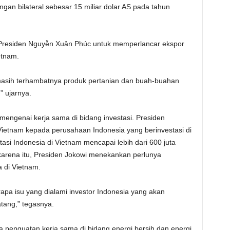
an bilateral sebesar 15 miliar dolar AS pada tahun
Presiden Nguyễn Xuân Phúc untuk memperlancar ekspor
etnam.
masih terhambatnya produk pertanian dan buah-buahan
” ujarnya.
ngenai kerja sama di bidang investasi. Presiden
ietnam kepada perusahaan Indonesia yang berinvestasi di
tasi Indonesia di Vietnam mencapai lebih dari 600 juta
 karena itu, Presiden Jokowi menekankan perlunya
a di Vietnam.
pa isu yang dialami investor Indonesia yang akan
tang,” tegasnya.
penguatan kerja sama di bidang energi bersih dan energi