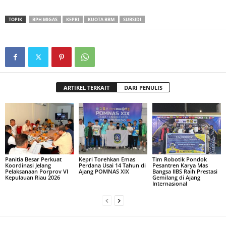
TOPIK
BPH MIGAS
KEPRI
KUOTA BBM
SUBSIDI
ARTIKEL TERKAIT
DARI PENULIS
Panitia Besar Perkuat
Kepri Torehkan Emas
Tim Robotik Pondok
Koordinasi Jelang
Perdana Usai 14 Tahun di
Pesantren Karya Mas
Pelaksanaan Porprov VI
Ajang POMNAS XIX
Bangsa IIBS Raih Prestasi
Kepulauan Riau 2026
Gemilang di Ajang
Internasional