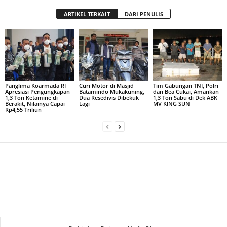
ARTIKEL TERKAIT
DARI PENULIS
Panglima Koarmada RI
Curi Motor di Masjid
Tim Gabungan TNI, Polri
Apresiasi Pengungkapan
Batamindo Mukakuning,
dan Bea Cukai, Amankan
1,3 Ton Ketamine di
Dua Resedivis Dibekuk
1,3 Ton Sabu di Dek ABK
Berakit, Nilainya Capai
Lagi
MV KING SUN
Rp4,55 Triliun