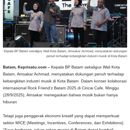
Kepala BP Batam sekaligus Wali Kota Batam, Amsakar Achmad, menyatakan dukungan
penuh terhadap kebangkitan industri musik di Kota Batam
Batam, Keprisatu.com –
Kepala BP Batam sekaligus Wali Kota
Batam, Amsakar Achmad, menyatakan dukungan penuh terhadap
kebangkitan industri musik di Kota Batam. Dalam konser kolaborasi
internasional Rock Friend’z Batam 2025 di Cincai Cafe, Minggu
(28/9/2025), Amsakar menegaskan bahwa musik bukan hanya
hiburan.
Tetapi juga penggerak ekonomi kreatif yang dapat memperkuat
sektor MICE (Meetings, Incentives, Conferences, dan Exhibitions).
“Saya berharap, rekan-rekan musisi di Batam dapat kembali