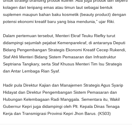
untuk strategi branding produk kuliner. Ada juga produk lain seperti
kolagen dari teripang emas atau timun laut sebagai bentuk
suplemen maupun bahan baku kosmetik (beauty product) dengan
potensi ekonomi kreatif baru yang bisa mendunia,” ujar Riki.
Dalam pertemuan tersebut, Menteri Ekraf Teuku Riefky turut
didampingi sejumlah pejabat Kemenparekraf, di antaranya Deputi
Bidang Pengembangan Strategis Ekonomi Kreatif Cecep Rukendi,
Staf Ahli Menteri Bidang Sistem Pemasaran dan Infrastruktur
Septriana Tangkary, serta Staf Khusus Menteri Tim Isu Strategis
dan Antar Lembaga Rian Syaf.
Hadir pula Direktur Kajian dan Manajemen Strategis Agus Syarip
Hidayat dan Direktur Pengembangan Sistem Pemasaran dan
Hubungan Kelembagaan Radi Manggala. Sementara itu, Wakil
Gubernur Kepri juga didampingi oleh Plt. Kepala Dinas Tenaga
Kerja dan Transmigrasi Provinsi Kepri Jhon Barus. (KS03)