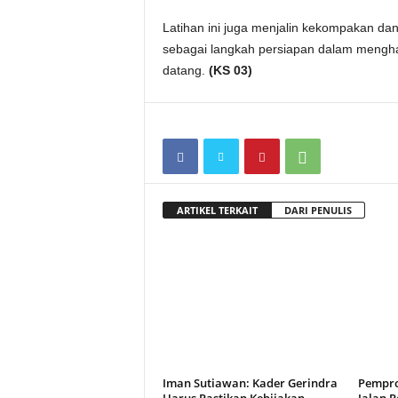
Latihan ini juga menjalin kekompakan dan 
sebagai langkah persiapan dalam mengha
datang.
(KS 03)
ARTIKEL TERKAIT
DARI PENULIS
Iman Sutiawan: Kader Gerindra
Pempro