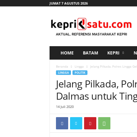
JUMAT 7 AGUSTUS 2026
K
e
p
r
i
s
a
HOME
BATAM
KEPRI
N
t
u
Beranda
Lingga
Jelang Pilkada, Polres Lingga Ge
.
LINGGA
POLITIK
c
Jelang Pilkada, Po
o
m
Dalmas untuk Ting
14 Juli 2020