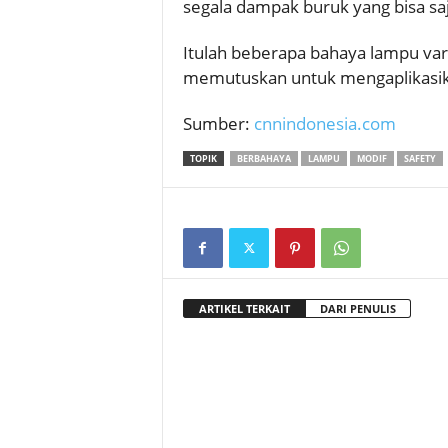
segala dampak buruk yang bisa saja
Itulah beberapa bahaya lampu var
memutuskan untuk mengaplikasik
Sumber:
cnnindonesia.com
TOPIK
BERBAHAYA
LAMPU
MODIF
SAFETY
ARTIKEL TERKAIT
DARI PENULIS