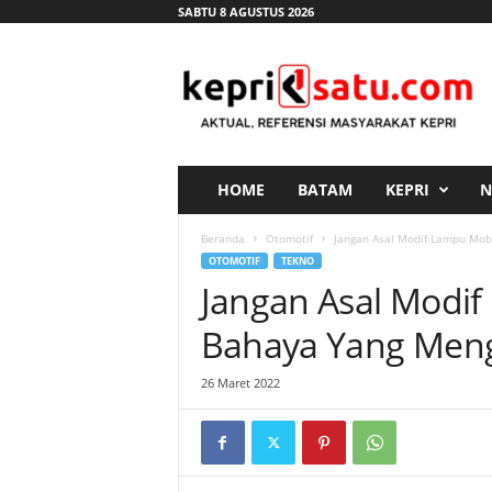
SABTU 8 AGUSTUS 2026
K
e
p
r
i
s
a
HOME
BATAM
KEPRI
N
t
u
Beranda
Otomotif
Jangan Asal Modif Lampu Mobi
.
OTOMOTIF
TEKNO
c
Jangan Asal Modif
o
m
Bahaya Yang Meng
26 Maret 2022