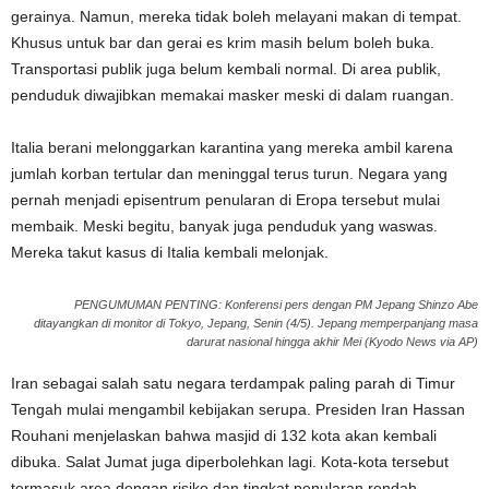
gerainya. Namun, mereka tidak boleh melayani makan di tempat.
Khusus untuk bar dan gerai es krim masih belum boleh buka.
Transportasi publik juga belum kembali normal. Di area publik,
penduduk diwajibkan memakai masker meski di dalam ruangan.
Italia berani melonggarkan karantina yang mereka ambil karena
jumlah korban tertular dan meninggal terus turun. Negara yang
pernah menjadi episentrum penularan di Eropa tersebut mulai
membaik. Meski begitu, banyak juga penduduk yang waswas.
Mereka takut kasus di Italia kembali melonjak.
PENGUMUMAN PENTING: Konferensi pers dengan PM Jepang Shinzo Abe
ditayangkan di monitor di Tokyo, Jepang, Senin (4/5). Jepang memperpanjang masa
darurat nasional hingga akhir Mei (Kyodo News via AP)
Iran sebagai salah satu negara terdampak paling parah di Timur
Tengah mulai mengambil kebijakan serupa. Presiden Iran Hassan
Rouhani menjelaskan bahwa masjid di 132 kota akan kembali
dibuka. Salat Jumat juga diperbolehkan lagi. Kota-kota tersebut
termasuk area dengan risiko dan tingkat penularan rendah.