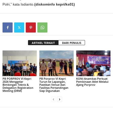
Polri,” kata Isdianto.
(diskominfo kepri/ks01)
ARTIKEL TERKAIT
DARI PENULIS
PB PORPROV VI Kepri
PB Porprov VI Kepri
KONI Anambas Perkuat
2026 Menggelar
Turun ke Lapangan,
Pembinaan Atlet Melalui
Bimbingan Teknis &
Pastikan Venue dan
Ajang Porprov
Delegation Registration
Fasilitas Pertandingan
Meeting (DRM)
Siap Digunakan