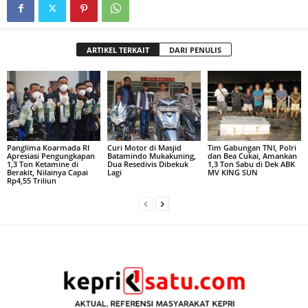
ARTIKEL TERKAIT
DARI PENULIS
Panglima Koarmada RI
Curi Motor di Masjid
Tim Gabungan TNI, Polri
Apresiasi Pengungkapan
Batamindo Mukakuning,
dan Bea Cukai, Amankan
1,3 Ton Ketamine di
Dua Resedivis Dibekuk
1,3 Ton Sabu di Dek ABK
Berakit, Nilainya Capai
Lagi
MV KING SUN
Rp4,55 Triliun