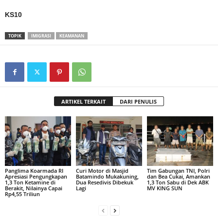
KS10
TOPIK
IMIGRASI
KEAMANAN
ARTIKEL TERKAIT
DARI PENULIS
Panglima Koarmada RI
Curi Motor di Masjid
Tim Gabungan TNI, Polri
Apresiasi Pengungkapan
Batamindo Mukakuning,
dan Bea Cukai, Amankan
1,3 Ton Ketamine di
Dua Resedivis Dibekuk
1,3 Ton Sabu di Dek ABK
Berakit, Nilainya Capai
Lagi
MV KING SUN
Rp4,55 Triliun