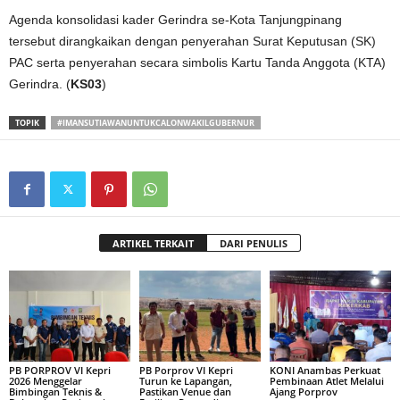
Agenda konsolidasi kader Gerindra se-Kota Tanjungpinang
tersebut dirangkaikan dengan penyerahan Surat Keputusan (SK)
PAC serta penyerahan secara simbolis Kartu Tanda Anggota (KTA)
Gerindra. (
KS03
)
TOPIK
#IMANSUTIAWANUNTUKCALONWAKILGUBERNUR
ARTIKEL TERKAIT
DARI PENULIS
PB PORPROV VI Kepri
PB Porprov VI Kepri
KONI Anambas Perkuat
2026 Menggelar
Turun ke Lapangan,
Pembinaan Atlet Melalui
Bimbingan Teknis &
Pastikan Venue dan
Ajang Porprov