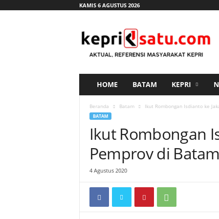
KAMIS 6 AGUSTUS 2026
K
e
p
r
i
s
a
HOME
BATAM
KEPRI
N
t
u
Beranda
Batam
Ikut Rombongan Isdianto ke Jaka
.
BATAM
c
Ikut Rombongan Isd
o
m
Pemprov di Batam 
4 Agustus 2020