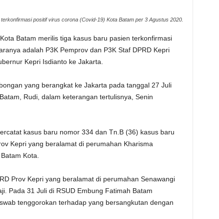
terkonfirmasi positif virus corona (Covid-19) Kota Batam per 3 Agustus 2020.
ta Batam merilis tiga kasus baru pasien terkonfirmasi
 antaranya adalah P3K Pemprov dan P3K Staf DPRD Kepri
ernur Kepri Isdianto ke Jakarta.
ongan yang berangkat ke Jakarta pada tanggal 27 Juli
Batam, Rudi, dalam keterangan tertulisnya, Senin
tercatat kasus baru nomor 334 dan Tn.B (36) kasus baru
v Kepri yang beralamat di perumahan Kharisma
 Batam Kota.
D Prov Kepri yang beralamat di perumahan Senawangi
aji. Pada 31 Juli di RSUD Embung Fatimah Batam
 swab tenggorokan terhadap yang bersangkutan dengan