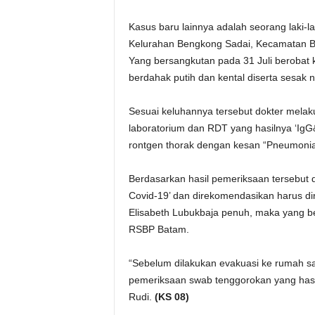
Kasus baru lainnya adalah seorang laki-l
Kelurahan Bengkong Sadai, Kecamatan B
Yang bersangkutan pada 31 Juli berobat 
berdahak putih dan kental diserta sesak 
Sesuai keluhannya tersebut dokter mela
laboratorium dan RDT yang hasilnya ‘IgG
rontgen thorak dengan kesan “Pneumonia
Berdasarkan hasil pemeriksaan tersebut
Covid-19’ dan direkomendasikan harus dira
Elisabeth Lubukbaja penuh, maka yang be
RSBP Batam.
“Sebelum dilakukan evakuasi ke rumah sa
pemeriksaan swab tenggorokan yang hasilny
Rudi.
(KS 08)