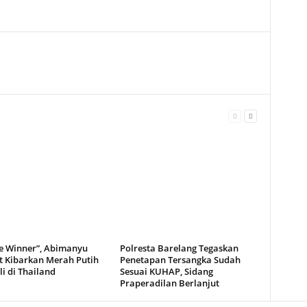
e Winner”, Abimanyu
Polresta Barelang Tegaskan
t Kibarkan Merah Putih
Penetapan Tersangka Sudah
i di Thailand
Sesuai KUHAP, Sidang
Praperadilan Berlanjut