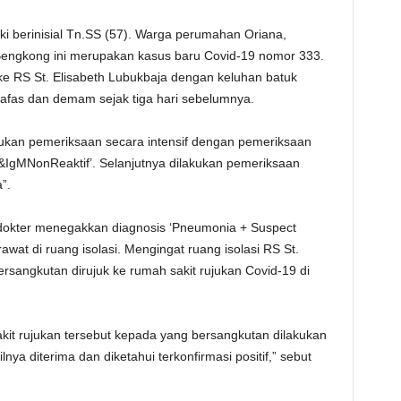
aki berinisial Tn.SS (57). Warga perumahan Oriana,
engkong ini merupakan kasus baru Covid-19 nomor 333.
ke RS St. Elisabeth Lubukbaja dengan keluhan batuk
nafas dan demam sejak tiga hari sebelumnya.
kukan pemeriksaan secara intensif dengan pemeriksaan
&IgMNonReaktif’. Selanjutnya dilakukan pemeriksaan
”.
 dokter menegakkan diagnosis ‘Pneumonia + Suspect
wat di ruang isolasi. Mengingat ruang isolasi RS St.
rsangkutan dirujuk ke rumah sakit rujukan Covid-19 di
kit rujukan tersebut kepada yang bersangkutan dilakukan
a diterima dan diketahui terkonfirmasi positif,” sebut