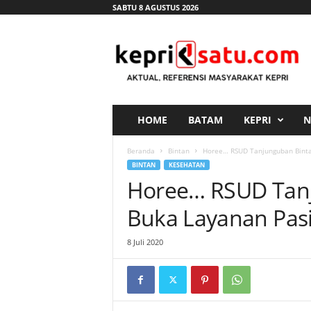
SABTU 8 AGUSTUS 2026
K
e
p
r
i
s
a
HOME
BATAM
KEPRI
N
t
u
Beranda
Bintan
Horee… RSUD Tanjunguban Bintan
.
BINTAN
KESEHATAN
c
Horee… RSUD Tanj
o
m
Buka Layanan Pasi
8 Juli 2020