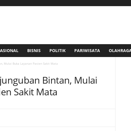
ASIONAL
BISNIS
POLITIK
PARIWISATA
OLAHRAG
, Mulai Buka Layanan Pasien Sakit Mata
unguban Bintan, Mulai
en Sakit Mata