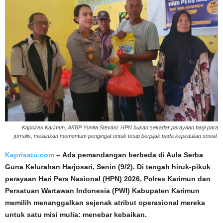
Kapolres Karimun, AKBP Yunita Stevani: HPN bukan sekadar perayaan bagi para
jurnalis, melainkan momentum pengingat untuk tetap berpijak pada kepedulian sosial.
Keprisatu.com
– Ada pemandangan berbeda di Aula Serba
Guna Kelurahan Harjosari, Senin (9/2). Di tengah hiruk-pikuk
perayaan Hari Pers Nasional (HPN) 2026, Polres Karimun dan
Persatuan Wartawan Indonesia (PWI) Kabupaten Karimun
memilih menanggalkan sejenak atribut operasional mereka
untuk satu misi mulia: menebar kebaikan.