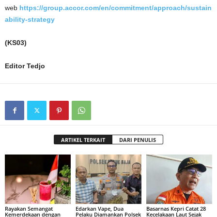
web
https://group.accor.com/en/commitment/approach/sustain
ability-strategy
(KS03)
Editor Tedjo
ARTIKEL TERKAIT
DARI PENULIS
Rayakan Semangat
Edarkan Vape, Dua
Basarnas Kepri Catat 28
Kemerdekaan dengan
Pelaku Diamankan Polsek
Kecelakaan Laut Sejak