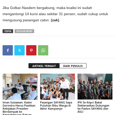
Jika Golkar-Nasdem bergabung, maka koalisi ini sudah
mengantongi 14 kursi atau sekitar 31 persen, sudah cukup untuk
mengusung pasangan calon.
(zak)
TOPIK
PILGUB KEPRI
ARTIKEL TERKAIT
DARI PENULIS
Iman Sutiawan: Kader
Pasangan SAYANG Sapa
IPK Se-Kepri Bakal
Gerindra Harus Pastikan
Puluhan Ribu Warga di
Deklarasikan Dukungan
Kebijakan Presiden
Akhir Kampanye
ke Paslon SAYANG dan
Berdampak ke
ASLI
Kesejahteraan Rakyat