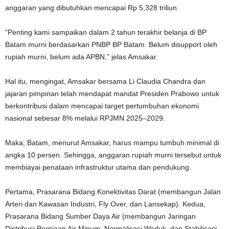
anggaran yang dibutuhkan mencapai Rp 5,328 triliun.
“Penting kami sampaikan dalam 2 tahun terakhir belanja di BP
Batam murni berdasarkan PNBP BP Batam. Belum disupport oleh
rupiah murni, belum ada APBN,” jelas Amsakar.
Hal itu, mengingat, Amsakar bersama Li Claudia Chandra dan
jajaran pimpinan telah mendapat mandat Presiden Prabowo untuk
berkontribusi dalam mencapai target pertumbuhan ekonomi
nasional sebesar 8% melalui RPJMN 2025–2029.
Maka, Batam, menurut Amsakar, harus mampu tumbuh minimal di
angka 10 persen. Sehingga, anggaran rupiah murni tersebut untuk
membiayai penataan infrastruktur utama dan pendukung.
Pertama, Prasarana Bidang Konektivitas Darat (membangun Jalan
Arteri dan Kawasan Industri, Fly Over, dan Lansekap). Kedua,
Prasarana Bidang Sumber Daya Air (membangun Jaringan
Distribusi Perpiaan Air Minum, Normalisasi Waduk, dan Stabilisasi