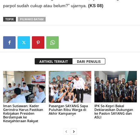
parpol sudah cukup atau belum?” ujarnya.
(KS 08)
TOPIK
PILWAKO BATAM
ARTIKEL TERKAIT
DARI PENULIS
Iman Sutiawan: Kader
Pasangan SAYANG Sapa
IPK Se-Kepri Bakal
Gerindra Harus Pastikan
Puluhan Ribu Warga di
Deklarasikan Dukungan
Kebijakan Presiden
Akhir Kampanye
ke Paslon SAYANG dan
Berdampak ke
ASLI
Kesejahteraan Rakyat