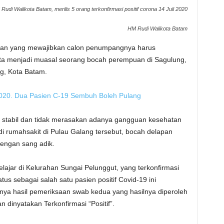
Rudi Walikota Batam, merilis 5 orang terkonfirmasi positif corona 14 Juli 2020
HM Rudi Walikota Batam
an yang mewajibkan calon penumpangnya harus
nyata menjadi muasal seorang bocah perempuan di Sagulung,
g, Kota Batam.
0. Dua Pasien C-19 Sembuh Boleh Pulang
stabil dan tidak merasakan adanya gangguan kesehatan
” di rumahsakit di Pulau Galang tersebut, bocah delapan
dengan sang adik.
elajar di Kelurahan Sungai Pelunggut, yang terkonfirmasi
atus sebagai salah satu pasien positif Covid-19 ini
ya hasil pemeriksaan swab kedua yang hasilnya diperoleh
 dinyatakan Terkonfirmasi “Positif”.