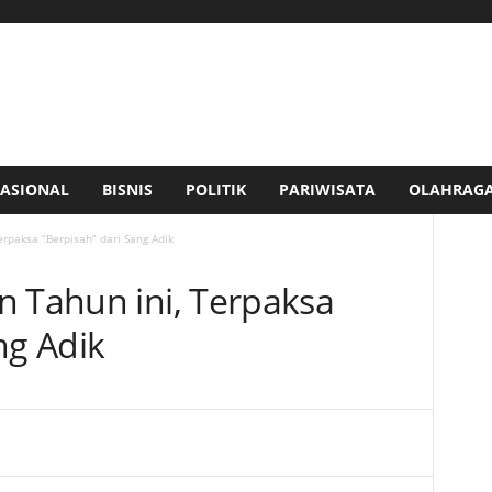
ASIONAL
BISNIS
POLITIK
PARIWISATA
OLAHRAG
erpaksa “Berpisah” dari Sang Adik
n Tahun ini, Terpaksa
ng Adik