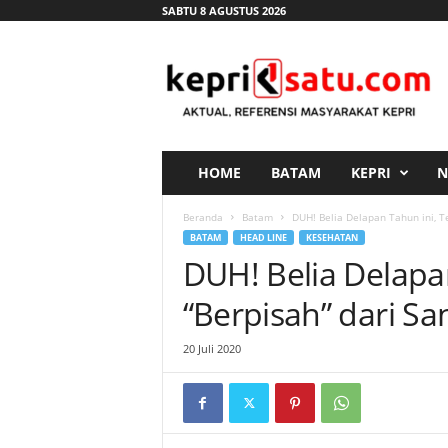
SABTU 8 AGUSTUS 2026
K
e
p
r
i
s
a
HOME
BATAM
KEPRI
N
t
u
Beranda
Batam
DUH! Belia Delapan Tahun ini, T
.
BATAM
HEAD LINE
KESEHATAN
c
DUH! Belia Delapa
o
m
“Berpisah” dari Sa
20 Juli 2020