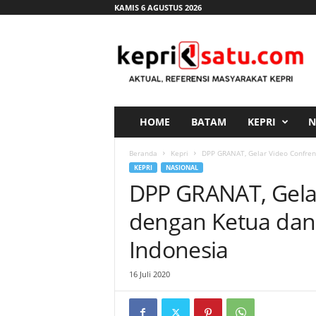
KAMIS 6 AGUSTUS 2026
K
e
p
r
i
s
a
HOME
BATAM
KEPRI
N
t
u
Beranda
Kepri
DPP GRANAT, Gelar Video Confren
.
KEPRI
NASIONAL
c
DPP GRANAT, Gela
o
m
dengan Ketua dan
Indonesia
16 Juli 2020