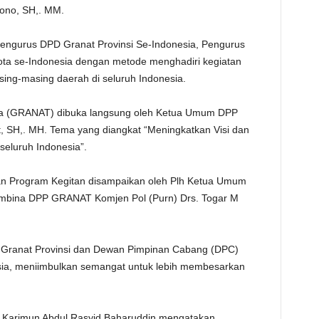
sono, SH,. MM.
 Pengurus DPD Granat Provinsi Se-Indonesia, Pengurus
a se-Indonesia dengan metode menghadiri kegiatan
sing-masing daerah di seluruh Indonesia.
ika (GRANAT) dibuka langsung oleh Ketua Umum DPP
, SH,. MH. Tema yang diangkat “Meningkatkan Visi dan
eluruh Indonesia”.
n Program Kegitan disampaikan oleh Plh Ketua Umum
bina DPP GRANAT Komjen Pol (Purn) Drs. Togar M
PD Granat Provinsi dan Dewan Pimpinan Cabang (DPC)
sia, meniimbulkan semangat untuk lebih membesarkan
Karimun Abdul Rasyid Baharuddin mengatakan,