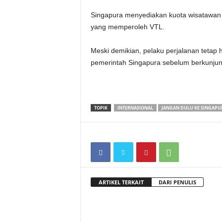
Singapura menyediakan kuota wisatawan a
yang memperoleh VTL.
Meski demikian, pelaku perjalanan tetap 
pemerintah Singapura sebelum berkunju
TOPIK
INTERNASIONAL
JANGAN DULU KE SINGAPU
ARTIKEL TERKAIT
DARI PENULIS