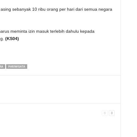
sing sebanyak 10 ribu orang per hari dari semua negara
harus meminta izin masuk terlebih dahulu kepada
ng.
(KS04)
RA
PARIWISATA