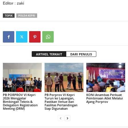
Editor : zaki
TOPIK
POLDA KEPRI
ARTIKEL TERKAIT
DARI PENULIS
PB PORPROV VI Kepri
PB Porprov VI Kepri
KONI Anambas Perkuat
2026 Menggelar
Turun ke Lapangan,
Pembinaan Atlet Melalui
Bimbingan Teknis &
Pastikan Venue dan
Ajang Porprov
Delegation Registration
Fasilitas Pertandingan
Meeting (DRM)
Siap Digunakan