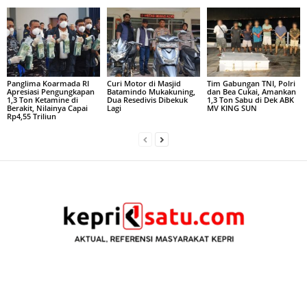
Panglima Koarmada RI
Curi Motor di Masjid
Tim Gabungan TNI, Polri
Apresiasi Pengungkapan
Batamindo Mukakuning,
dan Bea Cukai, Amankan
1,3 Ton Ketamine di
Dua Resedivis Dibekuk
1,3 Ton Sabu di Dek ABK
Berakit, Nilainya Capai
Lagi
MV KING SUN
Rp4,55 Triliun