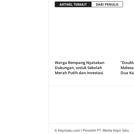
ARTIKEL TERKAIT
DARI PENULIS
Warga Rempang Nyatakan
“Doubl
Dukungan, untuk Sekolah
Melesa
Merah Putih dan Investasi
Dua Kal
© Keprisatu.com I Penerbit PT. Media Kepri Satu