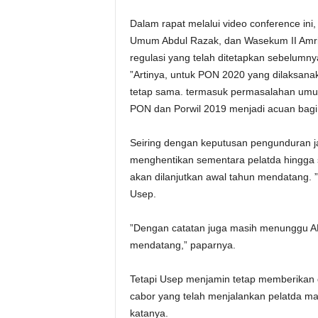
Dalam rapat melalui video conference ini
Umum Abdul Razak, dan Wasekum II Amri.
regulasi yang telah ditetapkan sebelumny
”Artinya, untuk PON 2020 yang dilaksan
tetap sama. termasuk permasalahan umur, 
PON dan Porwil 2019 menjadi acuan bagi 
Seiring dengan keputusan pengunduran j
menghentikan sementara pelatda hingga s
akan dilanjutkan awal tahun mendatang. ”
Usep.
”Dengan catatan juga masih menunggu AP
mendatang,” paparnya.
Tetapi Usep menjamin tetap memberikan d
cabor yang telah menjalankan pelatda man
katanya.