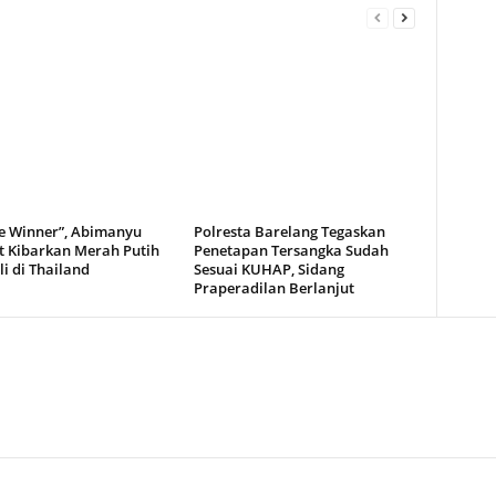
e Winner”, Abimanyu
Polresta Barelang Tegaskan
t Kibarkan Merah Putih
Penetapan Tersangka Sudah
i di Thailand
Sesuai KUHAP, Sidang
Praperadilan Berlanjut