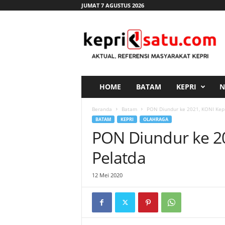
JUMAT 7 AGUSTUS 2026
K
e
p
r
i
s
a
HOME
BATAM
KEPRI
N
t
u
Beranda
Batam
PON Diundur ke 2021, KONI Kep
.
BATAM
KEPRI
OLAHRAGA
c
PON Diundur ke 2
o
m
Pelatda
12 Mei 2020