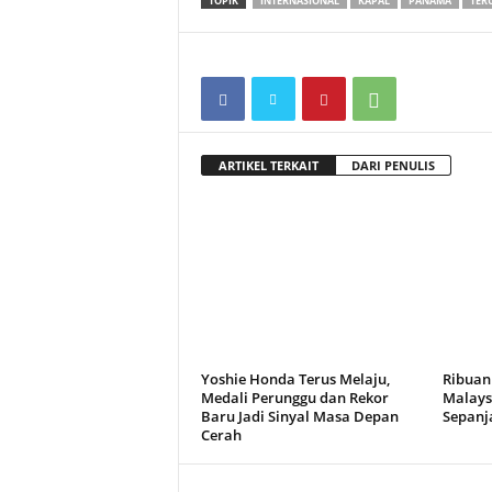
TOPIK
INTERNASIONAL
KAPAL
PANAMA
TER
ARTIKEL TERKAIT
DARI PENULIS
Yoshie Honda Terus Melaju,
Ribuan
Medali Perunggu dan Rekor
Malays
Baru Jadi Sinyal Masa Depan
Sepanj
Cerah