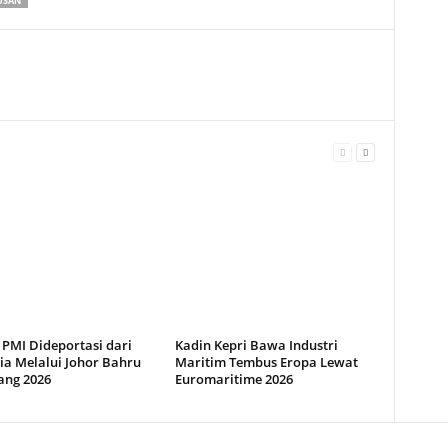
USAN
 PMI Dideportasi dari
Kadin Kepri Bawa Industri
ia Melalui Johor Bahru
Maritim Tembus Eropa Lewat
ang 2026
Euromaritime 2026