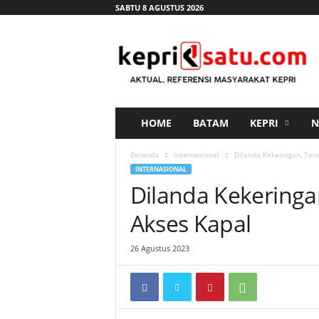
SABTU 8 AGUSTUS 2026
K
e
p
r
i
s
a
HOME
BATAM
KEPRI
N
t
u
Beranda
Internasional
Dilanda Kekeringan, Ter
.
INTERNASIONAL
c
Dilanda Kekeringa
o
m
Akses Kapal
26 Agustus 2023