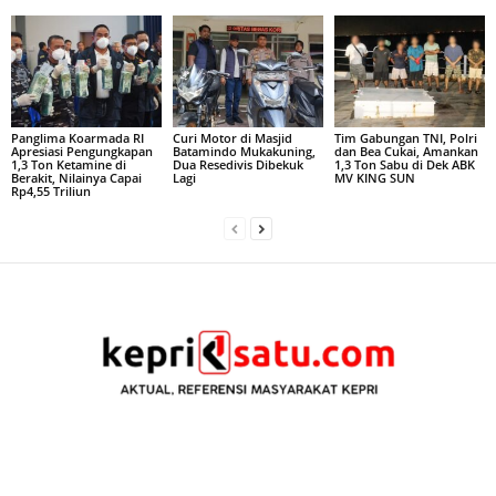
Panglima Koarmada RI
Curi Motor di Masjid
Tim Gabungan TNI, Polri
Apresiasi Pengungkapan
Batamindo Mukakuning,
dan Bea Cukai, Amankan
1,3 Ton Ketamine di
Dua Resedivis Dibekuk
1,3 Ton Sabu di Dek ABK
Berakit, Nilainya Capai
Lagi
MV KING SUN
Rp4,55 Triliun