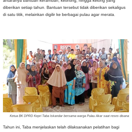
antaranya bantuan kerambah, ketinting, hingga kelong yang
diberikan setiap tahun. Bantuan tersebut tidak diberikan sekaligus
di satu titik, melainkan digilir ke berbagai pulau agar merata.
Ketua BK DPRD Kepri Taba Iskandar bersama warga Pulau Akar saat reses disana
Tahun ini, Taba menjelaskan telah dilaksanakan pelatihan bagi