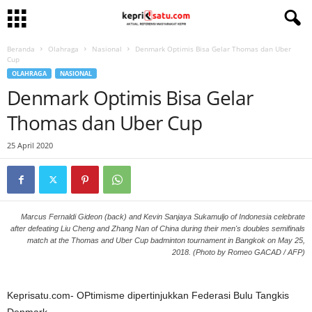
Beranda
Olahraga
Nasional
Denmark Optimis Bisa Gelar Thomas dan Uber
Cup
OLAHRAGA
NASIONAL
Denmark Optimis Bisa Gelar
Thomas dan Uber Cup
25 April 2020
Marcus Fernaldi Gideon (back) and Kevin Sanjaya Sukamuljo of Indonesia celebrate
after defeating Liu Cheng and Zhang Nan of China during their men's doubles semifinals
match at the Thomas and Uber Cup badminton tournament in Bangkok on May 25,
2018. (Photo by Romeo GACAD / AFP)
Keprisatu.com- OPtimisme dipertinjukkan Federasi Bulu Tangkis