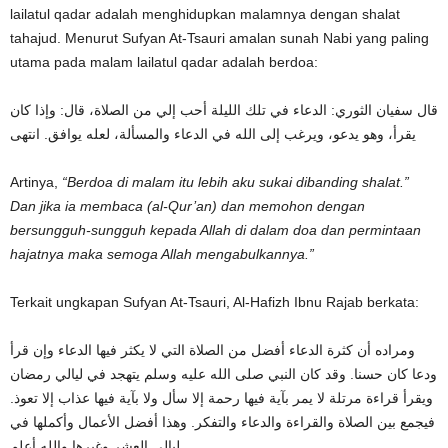
lailatul qadar adalah menghidupkan malamnya dengan shalat
tahajud. Menurut Sufyan At-Tsauri amalan sunah Nabi yang paling
utama pada malam lailatul qadar adalah berdoa:
قال سفيان الثوري: الدعاء في تلك الليلة أحب إلي من الصلاة، قال: وإذا كان
يقرأ، وهو يدعو، ويرغب إلى الله في الدعاء والمسألة، لعله يوافق. انتهى
Artinya,
“Berdoa di malam itu lebih aku sukai dibanding shalat.”
Dan jika ia membaca (al-Qur’an) dan memohon dengan
bersungguh-sungguh kepada Allah di dalam doa dan permintaan
hajatnya maka semoga Allah mengabulkannya.”
Terkait ungkapan Sufyan At-Tsauri, Al-Hafizh Ibnu Rajab berkata:
ومراده أن كثرة الدعاء أفضل من الصلاة التي لا يكثر فيها الدعاء وإن قرأ
ودعا كان حسنا. وقد كان النبي صلى الله عليه وسلم يتهجد في ليالي رمضان
ويقرأ قراءة مرتلة لا يمر بآية فيها رحمة إلا سأل ولا بآية فيها عذاب إلا تعوذ.
فيجمع بين الصلاة والقراءة والدعاء والتفكر. وهذا أفضل الأعمال وأكملها في
ليالي العشر وغيرها والله أعلم