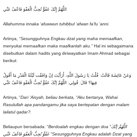
اللَّهُمَّ إِنَّكَ عَفُوٌّ تُحِبُّ الْعَفْوَ فَاعْفُ عَنِّي
Allahumma innaka ‘afuwwun tuhibbul ‘afwan fa’fu ‘anni.
Artinya,
“Sesungguhnya Engkau dzat yang maha memaafkan,
menyukai memaafkan maka maafkanlah aku.”
Hal ini sebagaimana
disebutkan dalam hadits yang diriwayatkan Imam Ahmad sebagai
berikut:
وَعَنْ عَائِشَةَ قَالَتْ: قُلْتُ يَا رَسُولَ اللَّهِ، أَرَأَيْتَ إنْ وَافَقْت لَيْلَةُ الْقَدْرِ مَا أَقُولُ
فِيهَا؟ قَالَ: قُولِي: اللَّهُمَّ إنَّكَ عَفُوٌّ تُحِبُّ الْعَفْوَ فَاعْفُ عَنِّي
Artinya, “
Dari ‘Aisyah, beliau berkata, “Aku bertanya, Wahai
Rasulullah apa pandangamu jika saya bertepatan dengan malam
lailatul qadar?.
Beliaupun bersabada: “
Berdoalah engkau dengan doa “اللَّهُمَّ إنَّكَ
عَفُوٌّ تُحِبُّ الْعَفْوَ فَاعْفُ عَنِّي “Sesungguhnya Engkau adalah Dzat yang