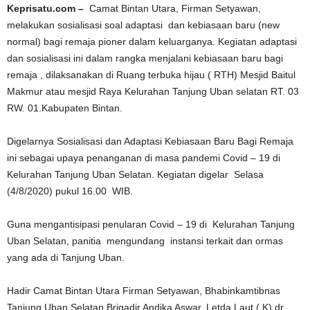
Keprisatu.com –
Camat Bintan Utara, Firman Setyawan,
melakukan sosialisasi soal adaptasi dan kebiasaan baru (new
normal) bagi remaja pioner dalam keluarganya. Kegiatan adaptasi
dan sosialisasi ini dalam rangka menjalani kebiasaan baru bagi
remaja , dilaksanakan di Ruang terbuka hijau ( RTH) Mesjid Baitul
Makmur atau mesjid Raya Kelurahan Tanjung Uban selatan RT. 03
RW. 01.Kabupaten Bintan.
Digelarnya Sosialisasi dan Adaptasi Kebiasaan Baru Bagi Remaja
ini sebagai upaya penanganan di masa pandemi Covid – 19 di
Kelurahan Tanjung Uban Selatan. Kegiatan digelar Selasa
(4/8/2020) pukul 16.00 WIB.
Guna mengantisipasi penularan Covid – 19 di Kelurahan Tanjung
Uban Selatan, panitia mengundang instansi terkait dan ormas
yang ada di Tanjung Uban.
Hadir Camat Bintan Utara Firman Setyawan, Bhabinkamtibnas
Tanjung Uban Selatan Brigadir Andika Aswar, Letda Laut ( K) dr.