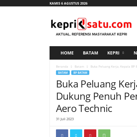
KAMIS 6 AGUSTUS 2026
K
e
p
r
i
s
a
HOME
BATAM
KEPRI
N
t
u
Beranda
Batam
Buka Peluang Kerja, Kepala BP
.
BATAM
BP BATAM
c
Buka Peluang Kerj
o
m
Dukung Penuh Pe
Aero Technic
31 Juli 2023