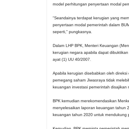
model perhitungan penyertaan modal peme
“Seandainya terdapat kerugian yang memp
penyertaan modal pemerintah dalam BUMN
seperti,” pungkasnya.
Dalam LHP BPK, Menteri Keuangan (Menk
kerugian negara apabila dapat dibuktik
ayat (1) UU 40/2007.
Apabila kerugian disebabkan oleh direks
pemegang saham Jiwasraya tidak melebihi
keuangan investasi pemerintah disajikan ni
BPK kemudian merekomendasikan Menkeu
menyelesaikan laporan keuangan tahun 2
keuangan tahun 2020 untuk mendukung p
Kemudian, BPK meminta pemerintah meng