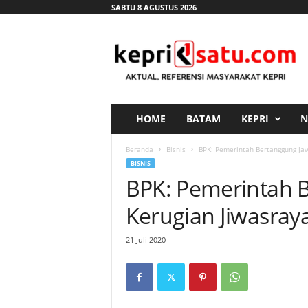
SABTU 8 AGUSTUS 2026
K
e
p
r
i
s
a
HOME
BATAM
KEPRI
N
t
u
Beranda
Bisnis
BPK: Pemerintah Bertanggung Jaw
.
BISNIS
c
BPK: Pemerintah 
o
m
Kerugian Jiwasray
21 Juli 2020