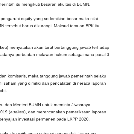
rintah itu mengikuti besaran ekuitas di BUMN.
engaruhi equity yang sedemikian besar maka nilai
 tersebut harus dikurangi. Maksud temuan BPK itu
eu) menyatakan akan turut bertanggung jawab terhadap
an adanya perbuatan melawan hukum sebagaimana pasal 3
i dan komisaris, maka tanggung jawab pemerintah selaku
 saham yang dimiliki dan pencatatan di neraca laporan
hil.
 dan Menteri BUMN untuk meminta Jiwasraya
019 (
audited
), dan merencanakan pemeriksaan laporan
enyajian investasi permanen pada LKPP 2020.
ukur kewajibannya sebagai pengendali Jiwasraya