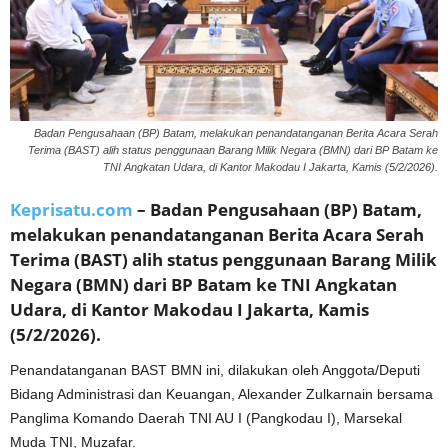
Badan Pengusahaan (BP) Batam, melakukan penandatanganan Berita Acara Serah
Terima (BAST) alih status penggunaan Barang Milik Negara (BMN) dari BP Batam ke
TNI Angkatan Udara, di Kantor Makodau I Jakarta, Kamis (5/2/2026).
Keprisatu.com
– Badan Pengusahaan (BP) Batam,
melakukan penandatanganan Berita Acara Serah
Terima (BAST) alih status penggunaan Barang Milik
Negara (BMN) dari BP Batam ke TNI Angkatan
Udara, di Kantor Makodau I Jakarta, Kamis
(5/2/2026).
Penandatanganan BAST BMN ini, dilakukan oleh Anggota/Deputi
Bidang Administrasi dan Keuangan, Alexander Zulkarnain bersama
Panglima Komando Daerah TNI AU I (Pangkodau I), Marsekal
Muda TNI, Muzafar.