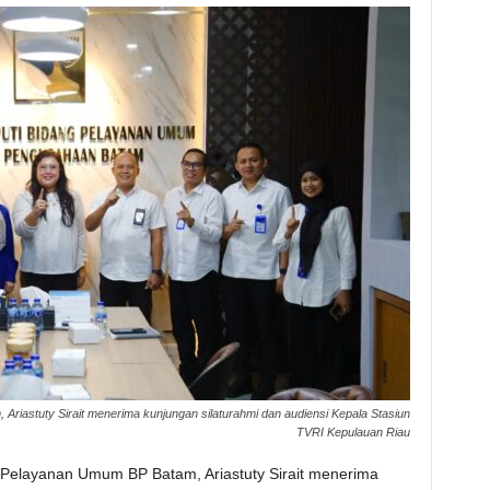
riastuty Sirait menerima kunjungan silaturahmi dan audiensi Kepala Stasiun
TVRI Kepulauan Riau
 Pelayanan Umum BP Batam, Ariastuty Sirait menerima