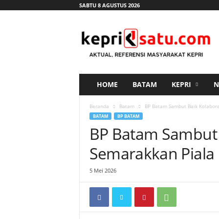
SABTU 8 AGUSTUS 2026
K
e
p
r
i
s
a
HOME
BATAM
KEPRI
N
t
u
Beranda
Batam
BP Batam Sambut Baik Kolabora
.
BATAM
BP BATAM
c
BP Batam Sambut 
o
m
Semarakkan Piala
5 Mei 2026