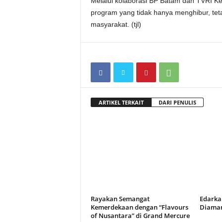
Melalui kolaborasi BP Batam dan TVRI Kep
program yang tidak hanya menghibur, tet
masyarakat. (tjl)
ARTIKEL TERKAIT
DARI PENULIS
Rayakan Semangat
Edarka
Kemerdekaan dengan “Flavours
Diaman
of Nusantara” di Grand Mercure