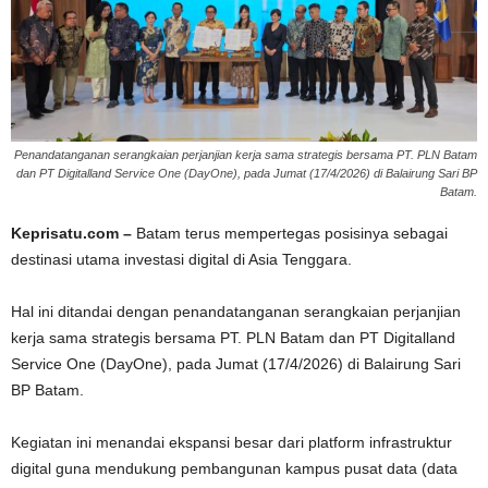
Penandatanganan serangkaian perjanjian kerja sama strategis bersama PT. PLN Batam
dan PT Digitalland Service One (DayOne), pada Jumat (17/4/2026) di Balairung Sari BP
Batam.
Keprisatu.com –
Batam terus mempertegas posisinya sebagai
destinasi utama investasi digital di Asia Tenggara.
Hal ini ditandai dengan penandatanganan serangkaian perjanjian
kerja sama strategis bersama PT. PLN Batam dan PT Digitalland
Service One (DayOne), pada Jumat (17/4/2026) di Balairung Sari
BP Batam.
Kegiatan ini menandai ekspansi besar dari platform infrastruktur
digital guna mendukung pembangunan kampus pusat data (data