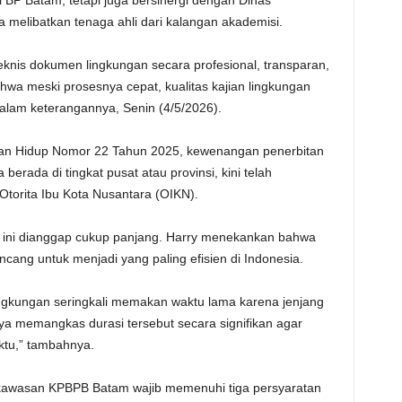
l BP Batam, tetapi juga bersinergi dengan Dinas
 melibatkan tenaga ahli dari kalangan akademisi.
eknis dokumen lingkungan secara profesional, transparan,
hwa meski prosesnya cepat, kualitas kajian lingkungan
 dalam keterangannya, Senin (4/5/2026).
gan Hidup Nomor 22 Tahun 2025, kewenangan penerbitan
rada di tingkat pusat atau provinsi, kini telah
torita Ibu Kota Nusantara (OIKN).
a ini dianggap cukup panjang. Harry menekankan bahwa
rancang untuk menjadi yang paling efisien di Indonesia.
 lingkungan seringkali memakan waktu lama karena jenjang
ya memangkas durasi tersebut secara signifikan agar
tu,” tambahnya.
i kawasan KPBPB Batam wajib memenuhi tiga persyaratan