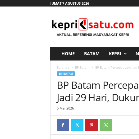
JUMAT 7 AGUSTUS 2026
K
e
p
r
i
s
a
HOME
BATAM
KEPRI
N
t
u
Beranda
BP Batam
BP Batam Percepat Layanan I
.
BP BATAM
c
BP Batam Percepat
o
m
Jadi 29 Hari, Duk
5 Mei 2026