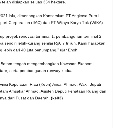
telah disiapkan seluas 354 hektare.
t 2021 lalu, dimenangkan Konsorsium PT Angkasa Pura I
port Corporation (IIAC) dan PT Wijaya Karya Tbk (WIKA).
up proyek renovasi terminal 1, pembangunan terminal 2,
a sendiri lebih-kurang senilai Rp6,7 triliun. Kami harapkan,
bih dari 40 juta penumpang,” ujar Enoh.
im Batam tengah mengembangkan Kawasan Ekonomi
ktare, serta pembangunan runway kedua.
vinsi Kepulauan Riau (Kepri) Ansar Ahmad, Wakil Bupati
Batam Amsakar Ahmad, Asisten Deputi Penataan Ruang dan
nnya dari Pusat dan Daerah.
(ks03)