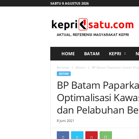
SABTU 8 AGUSTUS 2026
K
e
p
r
i
s
a
HOME
BATAM
KEPRI
N
t
u
Beranda
Batam
BP Batam Paparkan Usulan Pro
.
BATAM
c
BP Batam Paparka
o
m
Optimalisasi Kaw
dan Pelabuhan Be
8 Juni 2021