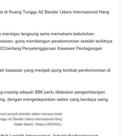
pat di Ruang Tunggu A2 Bandar Udara Internasional Hang
na meninjau langsung serta memahami kebutuhan-
awasan, guna membangun perekonomian setelah terbitnya
2021tentang Penyelenggaraan Kawasan Perdagangan
lah kawasan yang menjadi ujung tombak perekonomian di
g-masing wilayah BBK perlu dilakukan pengembangan
ing, dengan mengedepankan sektor yang berdaya saing.
ram/ proyek prioritas dalam rencana induk
nggu A2 Bandar Udara Internasional Hang
Nadim Batam, Selasa (8/6/2021).
Hub Logistik Internasional, Industri Kedirgantaraan,