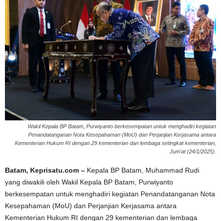
Wakil Kepala BP Batam, Purwiyanto berkesempatan untuk menghadiri kegiatan
Penandatanganan Nota Kesepahaman (MoU) dan Perjanjian Kerjasama antara
Kementerian Hukum RI dengan 29 kementerian dan lembaga setingkat kementerian,
Jum’at (24/1/2025).
Batam, Keprisatu.com –
Kepala BP Batam, Muhammad Rudi
yang diwakili oleh Wakil Kepala BP Batam, Purwiyanto
berkesempatan untuk menghadiri kegiatan Penandatanganan Nota
Kesepahaman (MoU) dan Perjanjian Kerjasama antara
Kementerian Hukum RI dengan 29 kementerian dan lembaga