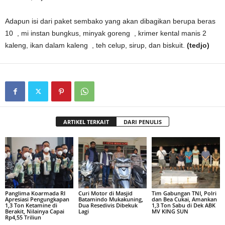
Adapun isi dari paket sembako yang akan dibagikan berupa beras
10 , mi instan bungkus, minyak goreng , krimer kental manis 2
kaleng, ikan dalam kaleng , teh celup, sirup, dan biskuit.
(tedjo)
ARTIKEL TERKAIT
DARI PENULIS
Panglima Koarmada RI
Curi Motor di Masjid
Tim Gabungan TNI, Polri
Apresiasi Pengungkapan
Batamindo Mukakuning,
dan Bea Cukai, Amankan
1,3 Ton Ketamine di
Dua Resedivis Dibekuk
1,3 Ton Sabu di Dek ABK
Berakit, Nilainya Capai
Lagi
MV KING SUN
Rp4,55 Triliun