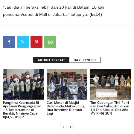
“Jadi dia ini beraksi lebih dari 20 kali di Batam, 10 kali
pencurian/copet di Mall di Jakarta,” tutupnya.
(ks14)
ARTIKEL TERKAIT
DARI PENULIS
Panglima Koarmada RI
Curi Motor di Masjid
Tim Gabungan TNI, Polri
Apresiasi Pengungkapan
Batamindo Mukakuning,
dan Bea Cukai, Amankan
1,3 Ton Ketamine di
Dua Resedivis Dibekuk
1,3 Ton Sabu di Dek ABK
Berakit, Nilainya Capai
Lagi
MV KING SUN
Rp4,55 Triliun