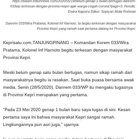
https://batam.tribunnews.com/2020/05/19/belum-genap-1-bulan-bertugas-danrem-
033wp-terkesan-dengan-provinsi-kepri-ajak-warga-cegah-corona?page=3. Penulis:
Endra Kaputra Editor: Septyan Mulia Rohman
Danrem 033/Wira Pratama, Kolonel Inf Harnoto. Ia begitu terkesan dengan masyarakat
Provinsi Kepri yang ramah saat pertama datang ke Provinsi Kepri.
Keprisatu.com,TANJUNGPINANG – Komandan Korem 033/Wira
Pratama, Kolonel Inf Harnoto begitu terkesan dengan masyarakat
Provinsi Kepri.
Meski belum genap satu bulan bertugas, namun sikap ramah dari
masyarakatnya begitu ia rasakan. Saat buka puasa bersama awak
media, Senin (28/5/2020), Danrem 033/WP itu mengaku tugasnya
di Provinsi Kepri merupakan yang pertama.
“Pada 23 Mei 2020 genap 1 bulan baru saya tugas di sini. Kesan
pertama saya ini bahwa masyarakat Kepri sangat ramah.
Lingkungannya pun asri juga,” ujarnya.