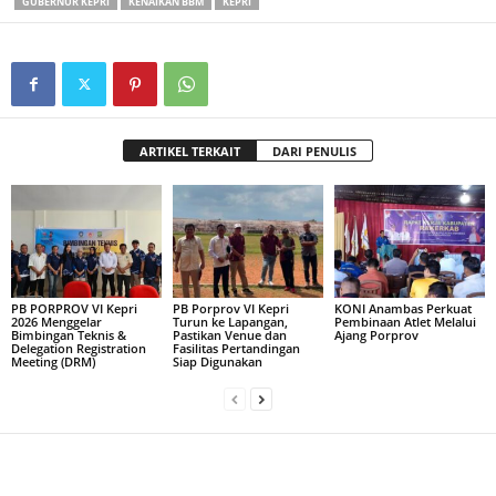
GUBERNUR KEPRI
KENAIKAN BBM
KEPRI
ARTIKEL TERKAIT
DARI PENULIS
PB PORPROV VI Kepri
PB Porprov VI Kepri
KONI Anambas Perkuat
2026 Menggelar
Turun ke Lapangan,
Pembinaan Atlet Melalui
Bimbingan Teknis &
Pastikan Venue dan
Ajang Porprov
Delegation Registration
Fasilitas Pertandingan
Meeting (DRM)
Siap Digunakan