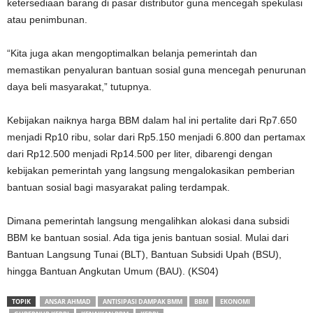
ketersediaan barang di pasar distributor guna mencegah spekulasi
atau penimbunan.
“Kita juga akan mengoptimalkan belanja pemerintah dan
memastikan penyaluran bantuan sosial guna mencegah penurunan
daya beli masyarakat,” tutupnya.
Kebijakan naiknya harga BBM dalam hal ini pertalite dari Rp7.650
menjadi Rp10 ribu, solar dari Rp5.150 menjadi 6.800 dan pertamax
dari Rp12.500 menjadi Rp14.500 per liter, dibarengi dengan
kebijakan pemerintah yang langsung mengalokasikan pemberian
bantuan sosial bagi masyarakat paling terdampak.
Dimana pemerintah langsung mengalihkan alokasi dana subsidi
BBM ke bantuan sosial. Ada tiga jenis bantuan sosial. Mulai dari
Bantuan Langsung Tunai (BLT), Bantuan Subsidi Upah (BSU),
hingga Bantuan Angkutan Umum (BAU). (KS04)
TOPIK
ANSAR AHMAD
ANTISIPASI DAMPAK BMM
BBM
EKONOMI