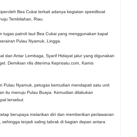
iperoleh Bea Cukai terkait adanya kegiatan speedboat
uju Tembilahan, Riau.
uan tugas patroli laut Bea Cukai yang menggunakan kapal
 perairan Pulau Nyamuk, Lingga.
al dan Antar Lembaga, Syarif Hidayat jalur yang digunakan
get. Demikian rilis diterima Keprisatu.com, Kamis
iran Pulau Nyamuk, petugas kemudian mendapati satu unit
ran itu menuju Pulau Buaya. Kemudian dilakukan
al tersebut.
 tetap berupaya melarikan diri dan memberikan perlawanan
ehingga terjadi saling tabrak di bagian depan antara