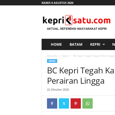
KAMIS 6 AGUSTUS 2026
K
e
p
r
i
s
a
HOME
BATAM
KEPRI
N
t
u
Beranda
Kepri
BC Kepri Tegah Kapal Miras Ilegal
.
KEPRI
c
BC Kepri Tegah Kap
o
m
Perairan Lingga
22 Oktober 2020