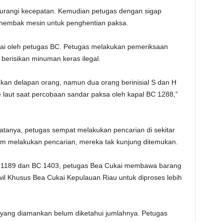
gurangi kecepatan. Kemudian petugas dengan sigap
nembak mesin untuk penghentian paksa.
sai oleh petugas BC. Petugas melakukan pemeriksaan
erisikan minuman keras ilegal.
nkan delapan orang, namun dua orang berinisial S dan H
e laut saat percobaan sandar paksa oleh kapal BC 1288,”
katanya, petugas sempat melakukan pencarian di sekitar
 jam melakukan pencarian, mereka tak kunjung ditemukan.
 1189 dan BC 1403, petugas Bea Cukai membawa barang
wil Khusus Bea Cukai Kepulauan Riau untuk diproses lebih
i yang diamankan belum diketahui jumlahnya. Petugas